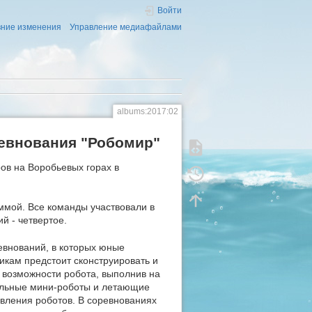
Войти
ние изменения
Управление медиафайлами
albums:2017:02
ревнования "Робомир"
ов на Воробьевых горах в
ммой. Все команды участвовали в
й - четвертое.
евнований, в которых юные
никам предстоит сконструировать и
 возможности робота, выполнив на
бильные мини-роботы и летающие
овления роботов. В соревнованиях