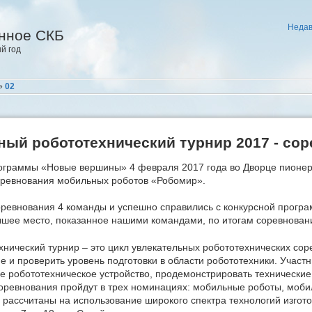
Недав
нное СКБ
й год
»
02
ый робототехнический турнир 2017 - со
рограммы «Новые вершины» 4 февраля 2017 года во Дворце пионер
оревнования мобильных роботов «Робомир».
оревнования 4 команды и успешно справились с конкурсной програ
чшее место, показанное нашими командами, по итогам соревновани
нический турнир – это цикл увлекательных робототехнических сор
ие и проверить уровень подготовки в области робототехники. Участ
е робототехническое устройство, продемонстрировать технические
Соревнования пройдут в трех номинациях: мобильные роботы, мо
рассчитаны на использование широкого спектра технологий изгот