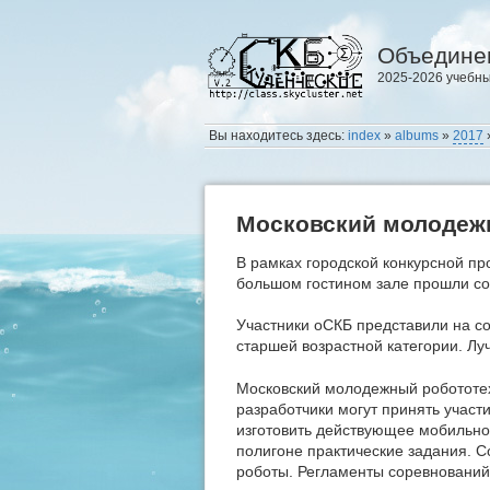
Объедине
2025-2026 учебны
Вы находитесь здесь:
index
»
albums
»
2017
Московский молодежн
В рамках городской конкурсной п
большом гостином зале прошли с
Участники оСКБ представили на с
старшей возрастной категории. Лу
Московский молодежный робототех
разработчики могут принять участ
изготовить действующее мобильно
полигоне практические задания. 
роботы. Регламенты соревнований 