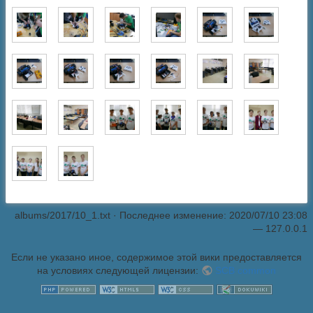
albums/2017/10_1.txt
· Последнее изменение: 2020/07/10 23:08
—
127.0.0.1
Если не указано иное, содержимое этой вики предоставляется
на условиях следующей лицензии:
SCB common