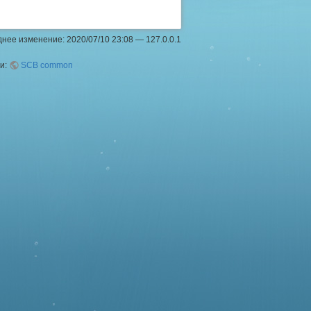
днее изменение: 2020/07/10 23:08 —
127.0.0.1
ии:
SCB common