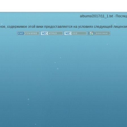
albums/2017/11_1.txt
· После
иное, содержимое этой вики предоставляется на условиях следующей лиценз