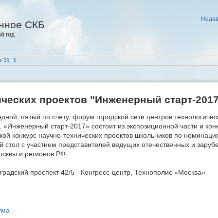
Недав
нное СКБ
й год
»
11_1
ических проектов "Инженерный старт-201
дной, пятый по счету, форум городской сети центров технологиче
 «Инженерный старт-2017» состоит из экспозиционной части и кон
кой конкурс научно-технических проектов школьников по номинац
й стол с участием представителей ведущих отечественных и заруб
осквы и регионов РФ.
оградский проспект 42/5 - Конгресс-центр, Технополис «Москва»
ума