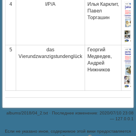
4
I/P/A
Илья Карклит,
Павел
Торгашин
5
das
Георгий
Vierundzwanzigstundenglück
Медведев,
Андрей
Нижников
albums/2018/04_2.txt
· Последнее изменение: 2020/07/10 23:08
—
127.0.0.1
Если не указано иное, содержимое этой вики предоставляется