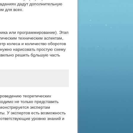
 заданиях дадут дополнительную
м для всех.
ника или программирование). Этап
тическим техническим аспектам,
етр колеса и количество оборотов
, нужно нарисовать простую схему
авильно решить б
о
льшую часть
проведению теоретических
одимо не только представить
емонстрируется экспертам
ы. У экспертов есть возможность
оответствующие уровню знаний и