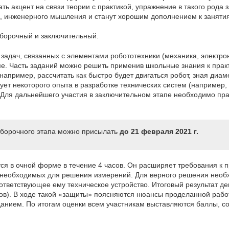
ать акцент на связи теории с практикой, упражнение в такого рода
о, инженерного мышления и станут хорошим дополнением к занятия
отборочный и заключительный.
задач, связанных с элементами робототехники (механика, электро
е. Часть заданий можно решить применив школьные знания к прак
например, рассчитать как быстро будет двигаться робот, зная диам
ебует некоторого опыта в разработке технических систем (например
. Для дальнейшего участия в заключительном этапе необходимо пр
отборочного этапа можно присылать
до 21 февраля 2021 г.
ся в очной форме в течение 4 часов. Он расширяет требования к 
необходимых для решения измерений. Для верного решения необх
оответствующее ему техническое устройство. Итоговый результат д
ов). В ходе такой «защиты» поясняются нюансы проделанной работ
данием. По итогам оценки всем участникам выставляются баллы, с