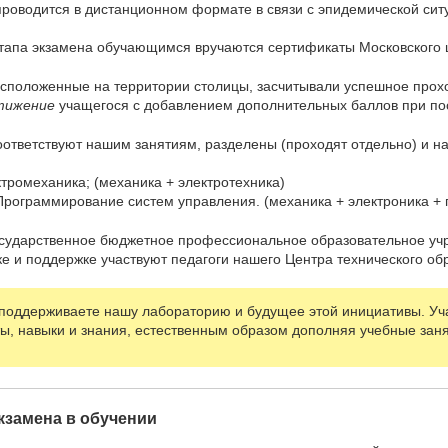
проводится в дистанционном формате в связи с эпидемической сит
этапа экзамена обучающимся вручаются сертификаты Московского ц
асположенные на территории столицы, засчитывали успешное про
тижение
учащегося с добавлением дополнительных баллов при пос
оответствуют нашим занятиям, разделены (проходят отдельно) и н
ромеханика; (механика + электротехника)
Программирование систем управления. (механика + электроника +
Государственное бюджетное профессиональное образовательное у
ке и поддержке участвуют педагоги нашего Центра технического об
 поддерживаете нашу лабораторию и будущее этой инициативы. Уч
ты, навыки и знания, естественным образом дополняя учебные заня
кзамена в обучении