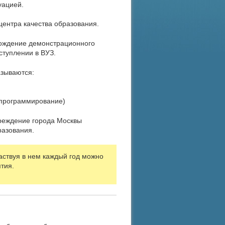
уацией.
ентра качества образования.
хождение демонстрационного
туплении в ВУЗ.
азываются:
 программирование)
чреждение города Москвы
разования.
аствуя в нем каждый год можно
тия.