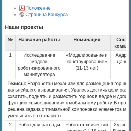
Положение
Страница Конкурса
Наши проекты
№
Название работы
Номинация
Соста
коман
1
Исследование
«Моделирование и
Андре
модели
конструирование»
Дании
роботизированного
(11-13 лет)
манипулятора
Тезисы:
Разработан механизм для размещения горшков
дальнейшего выращивания. Удалось достичь цели разра
схватить, поднять, и разместить горшок в ведре и допо
функцию «вывешивания» к мобильному роботу. В проце
решена задача оптимальной компоновки элементов мех
уменьшить его габариты.
2
Робот для рассады
Робототехнический
Хузягу