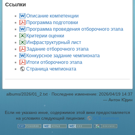
Ссылки
Описание компетенции
Программа подготовки
Программа проведения отборочного этапа
Критерии оценки
Инфраструктурный лист
Задание отборочного этапа
Конкурсное задание чемпионата
Итоги отборочного этапа
Страница чемпионата
albums/2026/01_2.txt
· Последнее изменение: 2026/04/19 14:37
—
Антон Юдин
Если не указано иное, содержимое этой вики предоставляется
на условиях следующей лицензии:
SCB common